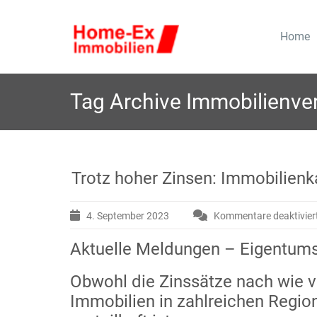
Skip
to
Home
W
Premiumwohnen im Wohnpar
ohnung
content
Eigentumswohnungen zum 
Tag Archive
Immobilienve
Trotz hoher Zinsen: Immobilienka
4. September 2023
Kommentare deaktivier
Aktuelle Meldungen – Eigentum
Obwohl die Zinssätze nach wie v
Immobilien in zahlreichen Region