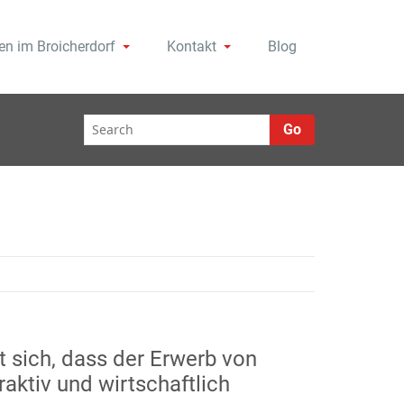
n im Broicherdorf
Kontakt
Blog
ad und Tiefgarage. Wir suchen ständig
rf
Go
t sich, dass der Erwerb von
aktiv und wirtschaftlich