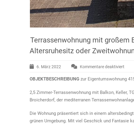
Terrassenwohnung mit großem Ba
Altersruhesitz oder Zweitwohnu
6. März 2022
Kommentare deaktiviert
für
Terr
OBJEKTBESCHREIBUNG
zur Eigentumsw
mit
groß
2,5 Zimmer-Terrassenwohnung mit Balkon, Keller,
Balk
im
Broicherdorf, der mediterranen Terrassenwohnanlag
schö
Wohn
Die Wohnung präsentiert sich in einem altersbedingt
Broic
grünen Umgebung. Mit viel Geschick und Fantasie k
zu
verk