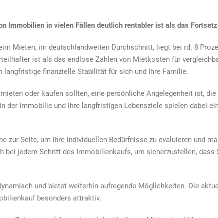
häufig
mehr
als
on Immobilien in vielen Fällen deutlich rentabler ist als das Fortse
Mieten
im Mieten, im deutschlandweiten Durchschnitt, liegt bei rd. 8 Pro
teilhafter ist als das endlose Zahlen von Mietkosten für vergleichb
angfristige finanzielle Stabilität für sich und Ihre Familie.
mieten oder kaufen sollten, eine persönliche Angelegenheit ist, die 
 in der Immobilie und Ihre langfristigen Lebensziele spielen dabei 
 zur Seite, um Ihre individuellen Bedürfnisse zu evaluieren und ma
ch bei jedem Schritt des Immobilienkaufs, um sicherzustellen, dass 
ynamisch und bietet weiterhin aufregende Möglichkeiten. Die aktuel
ilienkauf besonders attraktiv.