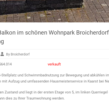
lkon im schönen Wohnpark Broicherdorf z
ng
By Broicherdorf
assenwohnung
ohnung 41564.014
verkauft
em
 TG-Stellplatz und Schwimmbadnutzung zur Bewegung und abkühlen
on
e mit Aufzug und umfassenden Hausmeisterservice in Kaarst bei N
nen
park
en Zustand und liegt in der ersten Etage von 5, im linken Querrieg
herdorf
ann dies zu Ihrer Traumwohnung werden.
aufen