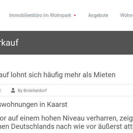
Immobilienbüro im Wohnpark
Angebote
Wohne
k Broicherdorf in Kaarst, der Terrassenwohnanlage mit Schwimmb
en im Wohnpark Broicherdo
Verkauf in Kaarst.
rkauf
uf lohnt sich häufig mehr als Mieten
t
By Broicherdorf
für
Trotz
swohnungen in Kaarst
hoher
Zinsen:
Immobilienkauf
or auf einem hohen Niveau verharren, zeig
lohnt
en Deutschlands nach wie vor äußerst attr
sich