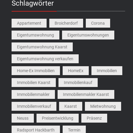
Schlagwörter
Appartement
Broicherdorf
Corona
Eigentumswohnung
Eigentumswohnungen
Eigentumswohnung Kaarst
Eigentumswohnung verkaufen
Home-Ex Immobilien
HomeEx
Immobilien
Immobilien Kaarst
Immobilienkauf
Immobilienmakler
Immobilienmakler Kaarst
Immobilienverkauf
Kaarst
Mietwohnung
Neuss
Preisentwicklung
Präsenz
Radsport Hackbarth
Termin