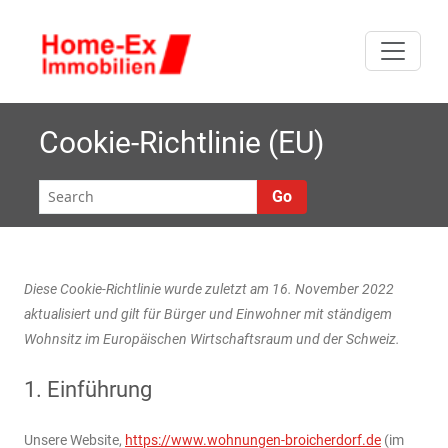
Skip
W
to
Premiumwohnen im
ohnun
content
Wohnpark
Broicherdorf in
im Wohnp
Kaarst, der
Cookie-Richtlinie (EU)
Terrassenwohnanlage
Broicherd
mit Schwimmbad und
Go
Tiefgarage. Wir
suchen ständig
Eigentumswohnungen
zum Verkauf in
Diese Cookie-Richtlinie wurde zuletzt am 16. November 2022
Kaarst.
aktualisiert und gilt für Bürger und Einwohner mit ständigem
Wohnsitz im Europäischen Wirtschaftsraum und der Schweiz.
1. Einführung
Unsere Website,
https://www.wohnungen-broicherdorf.de
(im