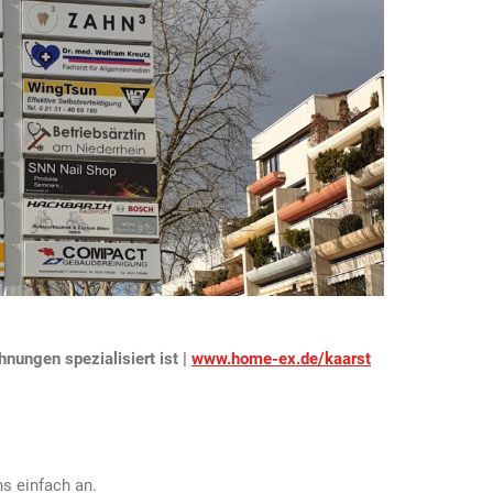
ungen spezialisiert ist |
www.home-ex.de/kaarst
s einfach an.