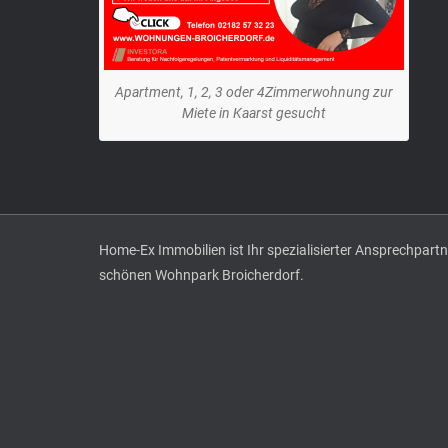
Apartment, 1, 2, 3 oder 4Zimmerwohnung zur
Miete in Kaarst gesucht
Home-Ex Immobilien ist Ihr spezialisierter Ansprechpar
schönen Wohnpark Broicherdorf.