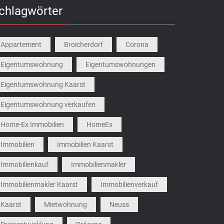
chlagwörter
Appartement
Broicherdorf
Corona
Eigentumswohnung
Eigentumswohnungen
Eigentumswohnung Kaarst
Eigentumswohnung verkaufen
Home-Ex Immobilien
HomeEx
Immobilien
Immobilien Kaarst
Immobilienkauf
Immobilienmakler
Immobilienmakler Kaarst
Immobilienverkauf
Kaarst
Mietwohnung
Neuss