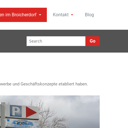
n im Broicherdorf
Kontakt
Blog
ad und Tiefgarage. Wir suchen ständig
rf
Go
ewerbe und Geschäftskonzepte etabliert haben.