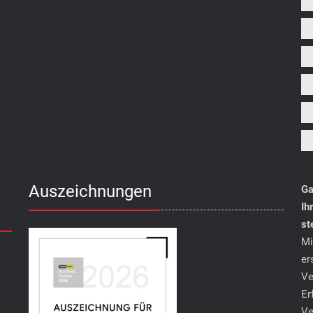
Auszeichnungen
Ga
Ih
st
Mi
er
Ve
Er
Ve