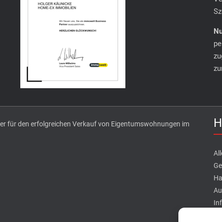
Sz
Nu
pe
zu
zu
H
tner für den erfolgreichen Verkauf von Eigentumswohnungen im
Al
Ge
Ha
Au
In
fi