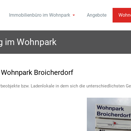
Immobilienbüro im Wohnpark
Angebote
Wohne
k Broicherdorf in Kaarst, der Terrassenwohnanlage mit Schwimmb
en im Wohnpark Broicherdo
Verkauf in Kaarst.
ng im Wohnpark
 Wohnpark Broicherdorf
rbeobjekte bzw. Ladenlokale in dem sich die unterschiedlichsten G