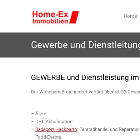
Skip
to
Home
W
Premiumwohnen im Wohnpar
ohnung
content
Eigentumswohnungen zum 
Gewerbe und Dienstleitu
GEWERBE und Dienstleistung im
Der Wohnpark Broicherdorf verfügt über rd. 33 Gewe
– Ärzte
– DHL Abholstation
–
Radsport Hackbarth
: Fahrradhandel und Reparatur
– Food-Events