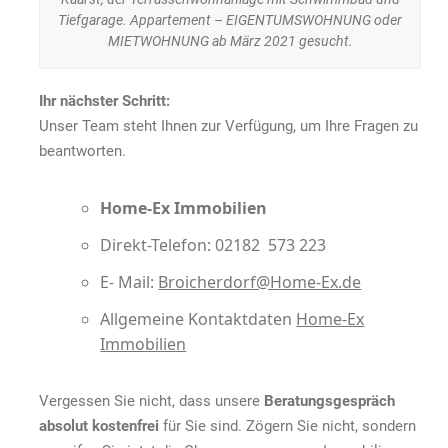
Apparte
Tiefgarage. Appartement – EIGENTUMSWOHNUNG oder
–
MIETWOHNUNG ab März 2021 gesucht.
EIGENT
oder
Ihr nächster Schritt:
MIETWO
ab
Unser Team steht Ihnen zur Verfügung, um Ihre Fragen zu
März
beantworten.
2021
gesucht.
Home-Ex Immobilien
Direkt-Telefon: 02182 573 223
E- Mail:
Broicherdorf@Home-Ex.de
Allgemeine Kontaktdaten
Home-Ex
Immobilien
Vergessen Sie nicht, dass unsere
Beratungsgespräch
absolut kostenfrei
für Sie sind. Zögern Sie nicht, sondern