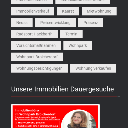
Immobilienverkauf
Kaarst
Mietwohnung
Neuss
Preisentwicklung
Präsenz
Radsport Hackbarth
Termin
Vorsichtsmaßnahmen
Wohnpark
Wohnpark Broicherdorf
Wohnungsbesichtigungen
Wohnung verkaufen
Unsere Immobilien Dauergesuche