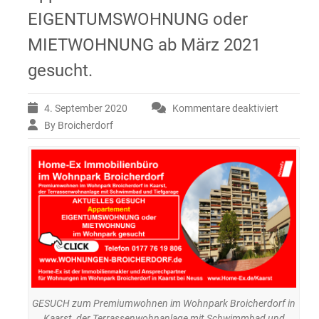
EIGENTUMSWOHNUNG oder
MIETWOHNUNG ab März 2021
gesucht.
4. September 2020
Kommentare deaktiviert
für
GESUCH
By Broicherdorf
zum
Premium
im
Wohnpar
Broicher
in
Kaarst,
der
Terrass
mit
Schwim
und
GESUCH zum Premiumwohnen im Wohnpark Broicherdorf in
Tiefgara
Kaarst, der Terrassenwohnanlage mit Schwimmbad und