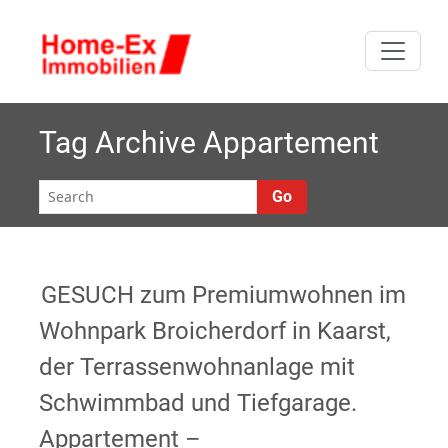
Skip
W
to
Premiumwohnen im
ohnun
content
Wohnpark
Broicherdorf in
im Wohnp
Kaarst, der
Tag Archive
Appartement
Terrassenwohnanlage
Broicherd
mit Schwimmbad und
Go
Tiefgarage. Wir
suchen ständig
Eigentumswohnungen
zum Verkauf in
GESUCH zum Premiumwohnen im
Kaarst.
Wohnpark Broicherdorf in Kaarst,
der Terrassenwohnanlage mit
Schwimmbad und Tiefgarage.
Appartement –