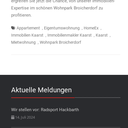
ergreifen Sie jetzt die Chance, von unserer Immobilien-
Expertise im schönen Wohnpark Broicherdorf zu
profitieren.
,
,
,
Appartement
Eigentumswohnung
HomeEx
,
,
,
Immobilien Kaarst
Immobilienmakler Kaarst
Kaarst
,
Mietwohnung
Wohnpark Broicherdorf
Aktuelle Meldungen
Wir stellen vor: Radsport Hackbarth
14. Juli 2024