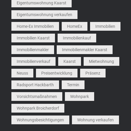
Eigentumswohnung Kaarst
Eigentumswohnung verkaufen
Home-Ex Immobilien
HomeEx
Immobilien
Immobilien Kaarst
Immobilienkauf
Immobilienmakler
Immobilienmakler Kaarst
Immobilienverkauf
Kaarst
Mietwohnung
Neuss
Preisentwicklung
Präsenz
Radsport Hackbarth
Termin
Vorsichtsmaßnahmen
Wohnpark
Wohnpark Broicherdorf
Wohnungsbesichtigungen
Wohnung verkaufen