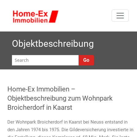
Skip
W
to
Premiumwohnen im
ohnun
content
Wohnpark
Broicherdorf in
im Wohnp
Kaarst, der
Objektbeschreibung
Terrassenwohnanlage
Broicherd
mit Schwimmbad und
Go
Tiefgarage. Wir
suchen ständig
Eigentumswohnungen
zum Verkauf in
Home-Ex Immobilien –
Kaarst.
Objektbeschreibung zum Wohnpark
Broicherdorf in Kaarst
Der Wohnpark Broicherdorf in Kaarst bei Neuss entstand in
den Jahren 1974 bis 1975. Die Gildeversicherung investierte in