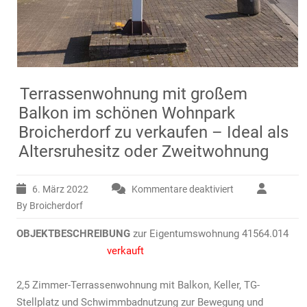
Terrassenwohnung mit großem
Balkon im schönen Wohnpark
Broicherdorf zu verkaufen – Ideal als
Altersruhesitz oder Zweitwohnung
6. März 2022
Kommentare deaktiviert
für
Terrassenwohnu
By Broicherdorf
mit
OBJEKTBESCHREIBUNG
zur Eigentumswohnung 41564.014
großem
Balkon
verkauft
im
schönen
2,5 Zimmer-Terrassenwohnung mit Balkon, Keller, TG-
Wohnpark
Stellplatz und Schwimmbadnutzung zur Bewegung und
Broicherdorf