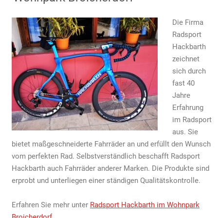
Hackbarth
Die Firma
Radsport
Hackbarth
zeichnet
sich durch
fast 40
Jahre
Erfahrung
im Radsport
aus. Sie
bietet maßgeschneiderte Fahrräder an und erfüllt den Wunsch
vom perfekten Rad. Selbstverständlich beschafft Radsport
Hackbarth auch Fahrräder anderer Marken. Die Produkte sind
erprobt und unterliegen einer ständigen Qualitätskontrolle.
Erfahren Sie mehr unter
Radsport Hackbarth im Wohnpark
Broicherdorf