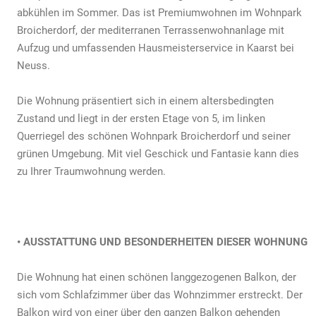
abkühlen im Sommer. Das ist Premiumwohnen im Wohnpark
zu
verkaufen
Broicherdorf, der mediterranen Terrassenwohnanlage mit
–
Aufzug und umfassenden Hausmeisterservice in Kaarst bei
Ideal
Neuss.
als
Altersruhesitz
Die Wohnung präsentiert sich in einem altersbedingten
oder
Zweitwohnung
Zustand und liegt in der ersten Etage von 5, im linken
Querriegel des schönen Wohnpark Broicherdorf und seiner
grünen Umgebung. Mit viel Geschick und Fantasie kann dies
zu Ihrer Traumwohnung werden.
• AUSSTATTUNG UND BESONDERHEITEN DIESER WOHNUNG
Die Wohnung hat einen schönen langgezogenen Balkon, der
sich vom Schlafzimmer über das Wohnzimmer erstreckt. Der
Balkon wird von einer über den ganzen Balkon gehenden