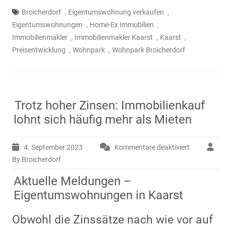
,
,
Broicherdorf
Eigentumswohnung verkaufen
,
,
Eigentumswohnungen
Home-Ex Immobilien
,
,
,
Immobilienmakler
Immobilienmakler Kaarst
Kaarst
,
,
Preisentwicklung
Wohnpark
Wohnpark Broicherdorf
Trotz hoher Zinsen: Immobilienkauf
lohnt sich häufig mehr als Mieten
4. September 2023
Kommentare deaktiviert
für
Trotz
By Broicherdorf
hoher
Aktuelle Meldungen –
Zinsen:
Immobilien
Eigentumswohnungen in Kaarst
lohnt
sich
Obwohl die Zinssätze nach wie vor auf
häufig