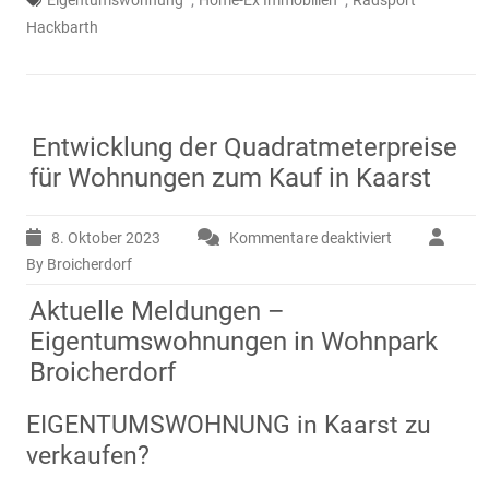
Hackbarth
Entwicklung der Quadratmeterpreise
für Wohnungen zum Kauf in Kaarst
8. Oktober 2023
Kommentare deaktiviert
für
Entwicklung
By Broicherdorf
der
Aktuelle Meldungen –
Quadratmeter
für
Eigentumswohnungen in Wohnpark
Wohnungen
Broicherdorf
zum
Kauf
EIGENTUMSWOHNUNG in Kaarst zu
in
Kaarst
verkaufen?