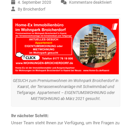
4. September 2020
Kommentare deaktiviert
für
GESUCH
By Broicherdorf
zum
Premium
im
Wohnpar
Broicher
in
Kaarst,
der
Terrass
mit
Schwim
und
GESUCH zum Premiumwohnen im Wohnpark Broicherdorf in
Tiefgara
Kaarst, der Terrassenwohnanlage mit Schwimmbad und
Apparte
Tiefgarage. Appartement – EIGENTUMSWOHNUNG oder
–
MIETWOHNUNG ab März 2021 gesucht.
EIGENT
oder
Ihr nächster Schritt:
MIETWO
ab
Unser Team steht Ihnen zur Verfügung, um Ihre Fragen zu