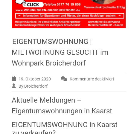
EIGENTUMSWOHNUNG |
MIETWOHNUNG GESUCHT im
Wohnpark Broicherdorf
19. Oktober 2020
Kommentare deaktiviert
für
EIGENTU
By Broicherdorf
|
MIETWOH
Aktuelle Meldungen –
GESUCHT
Eigentumswohnungen in Kaarst
im
Wohnpark
EIGENTUMSWOHNUNG in Kaarst
Broicherdo
zu verkaufen?