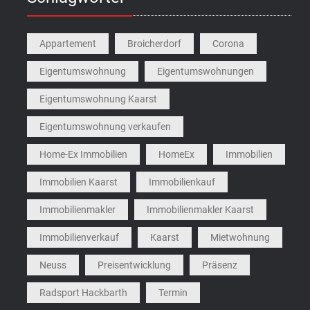
Appartement
Broicherdorf
Corona
Eigentumswohnung
Eigentumswohnungen
Eigentumswohnung Kaarst
Eigentumswohnung verkaufen
Home-Ex Immobilien
HomeEx
Immobilien
Immobilien Kaarst
Immobilienkauf
Immobilienmakler
Immobilienmakler Kaarst
Immobilienverkauf
Kaarst
Mietwohnung
Neuss
Preisentwicklung
Präsenz
Radsport Hackbarth
Termin