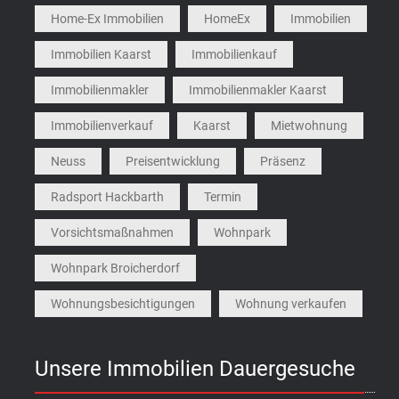
Home-Ex Immobilien
HomeEx
Immobilien
Immobilien Kaarst
Immobilienkauf
Immobilienmakler
Immobilienmakler Kaarst
Immobilienverkauf
Kaarst
Mietwohnung
Neuss
Preisentwicklung
Präsenz
Radsport Hackbarth
Termin
Vorsichtsmaßnahmen
Wohnpark
Wohnpark Broicherdorf
Wohnungsbesichtigungen
Wohnung verkaufen
Unsere Immobilien Dauergesuche