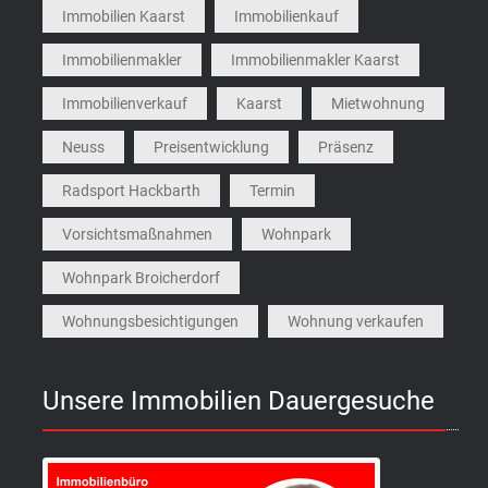
Immobilien Kaarst
Immobilienkauf
Immobilienmakler
Immobilienmakler Kaarst
Immobilienverkauf
Kaarst
Mietwohnung
Neuss
Preisentwicklung
Präsenz
Radsport Hackbarth
Termin
Vorsichtsmaßnahmen
Wohnpark
Wohnpark Broicherdorf
Wohnungsbesichtigungen
Wohnung verkaufen
Unsere Immobilien Dauergesuche