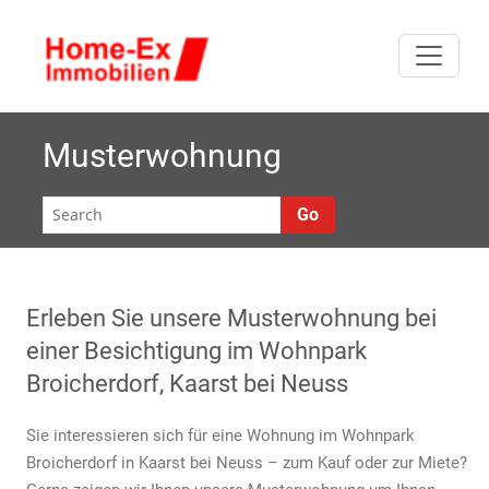
Skip
W
to
Premiumwohnen im
ohnun
content
Wohnpark
Broicherdorf in
im Wohnp
Kaarst, der
Musterwohnung
Terrassenwohnanlage
Broicherd
mit Schwimmbad und
Go
Tiefgarage. Wir
suchen ständig
Eigentumswohnungen
zum Verkauf in
Erleben Sie unsere Musterwohnung bei
Kaarst.
einer Besichtigung im Wohnpark
Broicherdorf, Kaarst bei Neuss
Sie interessieren sich für eine Wohnung im Wohnpark
Broicherdorf in Kaarst bei Neuss – zum Kauf oder zur Miete?