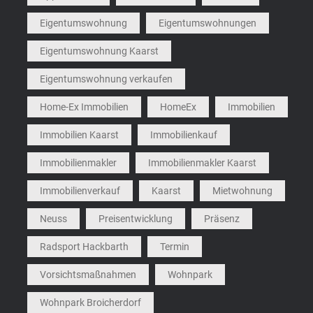
Eigentumswohnung
Eigentumswohnungen
Eigentumswohnung Kaarst
Eigentumswohnung verkaufen
Home-Ex Immobilien
HomeEx
Immobilien
Immobilien Kaarst
Immobilienkauf
Immobilienmakler
Immobilienmakler Kaarst
Immobilienverkauf
Kaarst
Mietwohnung
Neuss
Preisentwicklung
Präsenz
Radsport Hackbarth
Termin
Vorsichtsmaßnahmen
Wohnpark
Wohnpark Broicherdorf